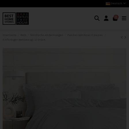
Deutsch
0
Startseite
Bett
Nordische Abdeckungen
Fundas Nórdicas 2 piezas
Einfarbiger Bettbezug - 2 Stück.