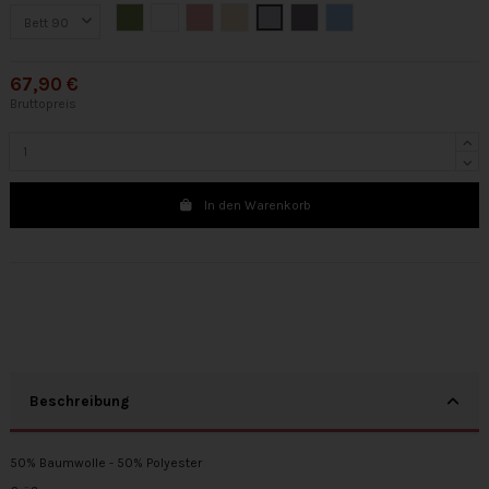
Moss
Weiß
Nackt
Beige
Silber
Grau
Blau
67,90 €
Bruttopreis
In den Warenkorb
Beschreibung
50% Baumwolle - 50% Polyester