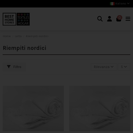
Italiano
0
Home
Letto
Riempiti nordici
Riempiti nordici
Filtro
Rilevanza
5