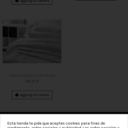
Aggiungi al carrello
Piumino Nordico 100% Piuma
247,20 €
Aggiungi al carrello
Esta tienda te pide que aceptes cookies para fines de
rendimiento, redes sociales y publicidad. Las redes sociales y