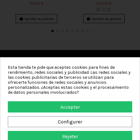
110,00 €
120,00 €
Ajouter au panier
Ajouter au panier
Esta tienda te pide que aceptes cookies para fines de
Catégories
rendimiento, redes sociales y publicidad. Las redes sociales y
las cookies publicitarias de terceros se utilizan para
Information
ofrecerte funciones de redes sociales y anuncios
personalizados. ¿Aceptas estas cookies y el procesamiento
de datos personales involucrados?
Mon compte
Accepter
Contact us
Configurer
Rejeter
Textiles de Hogar - Boutique en ligne où vous pouvez acheter des serviettes,