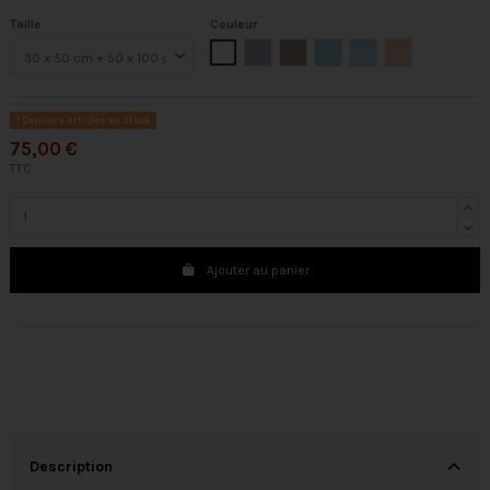
Taille
Couleur
Blanche
Argent
Lino
Menta
Celeste
Rose
Derniers articles en stock
75,00 €
TTC
Ajouter au panier
Description