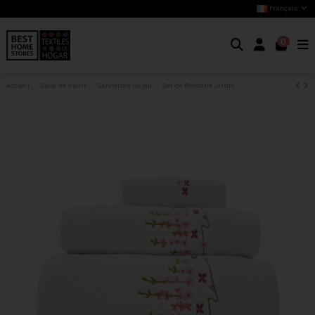
Français
0
Accueil
Salle de bains
Serviettes de jeu
Set de Broderie Jardin