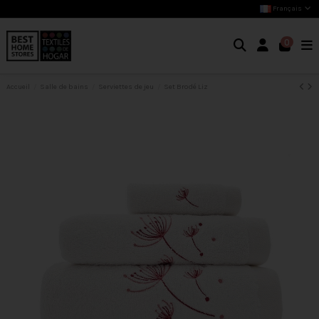
Français
0
Accueil
Salle de bains
Serviettes de jeu
Set Brodé Liz