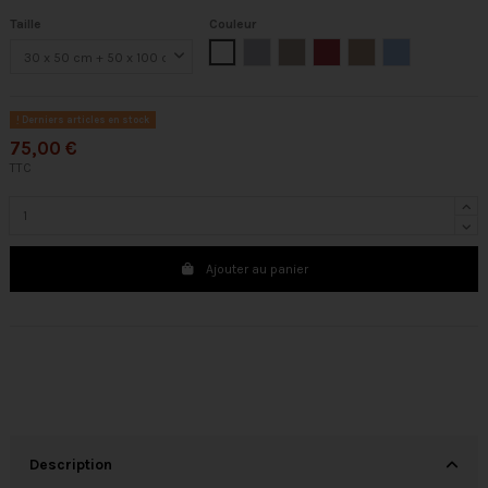
Taille
Couleur
Blanche
Argent
Lino
Bordeaux
Chocolat
Bleu
Derniers articles en stock
75,00 €
TTC
Ajouter au panier
Description