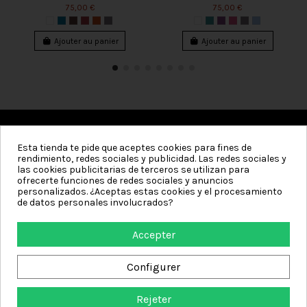
75,00 €
75,00 €
Ajouter au panier
Ajouter au panier
Esta tienda te pide que aceptes cookies para fines de
Catégories
rendimiento, redes sociales y publicidad. Las redes sociales y
las cookies publicitarias de terceros se utilizan para
Information
ofrecerte funciones de redes sociales y anuncios
personalizados. ¿Aceptas estas cookies y el procesamiento
de datos personales involucrados?
Mon compte
Accepter
Contact us
Configurer
Rejeter
Textiles de Hogar - Boutique en ligne où vous pouvez acheter des serviettes,