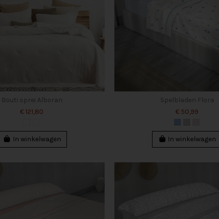
Bouti sprei Alboran
Spelbladen Flora
€ 121,80
€ 50,99
In winkelwagen
In winkelwagen