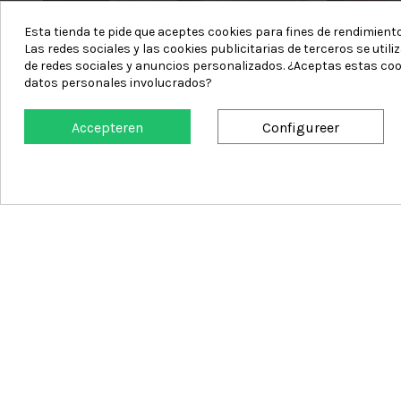
Esta tienda te pide que aceptes cookies para fines de rendimiento,
Las redes sociales y las cookies publicitarias de terceros se util
de redes sociales y anuncios personalizados. ¿Aceptas estas coo
datos personales involucrados?
Accepteren
Configureer
Game Sheets Harbor
Cookie toestemming
€ 50,99
In winkelwagen
Categorieën
Informatie
Badkamer
Verschepe