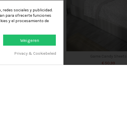
 redes sociales y publicidad.
izan para ofrecerte funciones
kies y el procesamiento de
Weigeren
Privacy & Cookiebeleid
Game geknipte platen
Game Candy Sheets
€ 50,99
€ 50,99
In winkelwagen
In winkelwagen
Mijn rekening
n
Inloggen