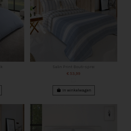
ek
Salin Print Bouti-sprei
€ 53,99
In winkelwagen