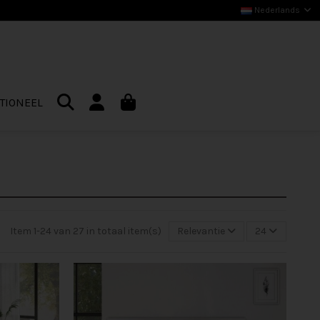
Nederlands
TIONEEL
Item 1-24 van 27 in totaal item(s)
Relevantie
24