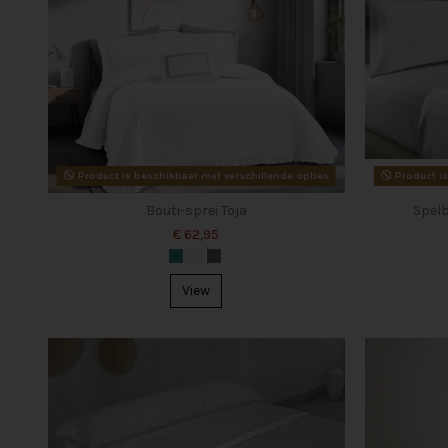
Product is beschikbaar met verschillende opties
Product is
Bouti-sprei Toja
Spelb
€ 62,95
View