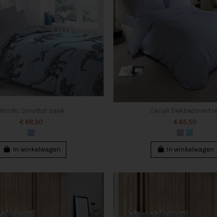
Nordic DinoBot-zaak
Canali Dekbedovertr
€ 68,50
€ 65,50
In winkelwagen
In winkelwagen