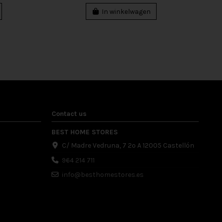
In winkelwagen
Contact us
BEST HOME STORES
C/ Madre Vedruna, 7 2º A 12005 Castellón
964 214 711
info@besthomestores.es