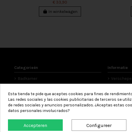
€ 33,90
In winkelwagen
Categorieën
Informatie
Badkamer
Verschepe
Bed
Legal noti
Multifunctioneel
Voorwaard
Esta tienda te pide que aceptes cookies para fines de rendimiento,
Las redes sociales y las cookies publicitarias de terceros se util
Noordse vullingen
Privacybel
de redes sociales y anuncios personalizados. ¿Aceptas estas coo
Herberg
Cookies
datos personales involucrados?
Accepteren
Configureer