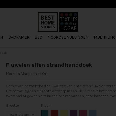
EN
BADKAMER
BED
NOORDSE VULLINGEN
MULTIFUNC
ddoek
Fluwelen effen strandhanddoek
Merk:
La Mariposa de Oro
Geniet van de zachtheid en kwaliteit van onze effen fluwelen str
Het eenvoudige en elegante ontwerp in één kleur maakt het perfect 
zwembad of gewoon om buiten te ontspannen, deze handdoek valt 
Grootte
Kleur
Groen
Rood
Geel
Paars
Fuchsia
Blauw