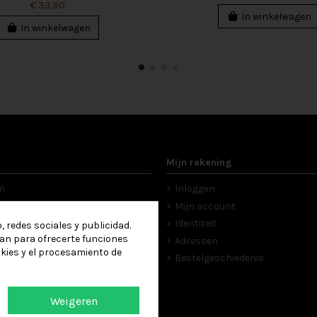
€ 33,90
In winkelwagen
In winkelwagen
Mijn rekening
n
Inloggen
ce
Mijn account
en
Identiteit
 redes sociales y publicidad.
izan para ofrecerte funciones
eid
Adressen
kies y el procesamiento de
Bestelgeschiedenis
Weigeren