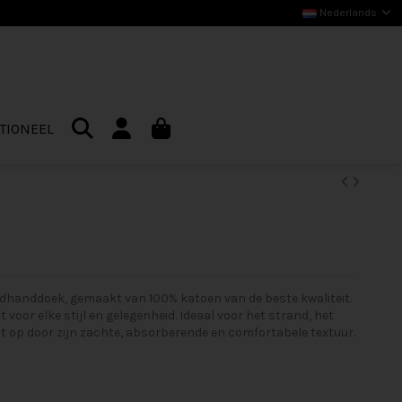
Nederlands
TIONEEL
andhanddoek, gemaakt van 100% katoen van de beste kwaliteit.
voor elke stijl en gelegenheid. Ideaal voor het strand, het
op door zijn zachte, absorberende en comfortabele textuur.