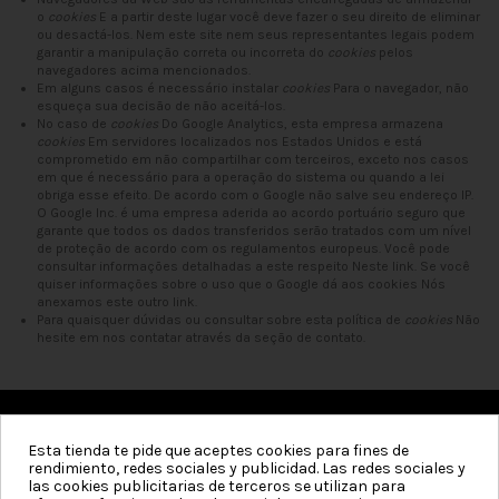
o
cookies
E a partir deste lugar você deve fazer o seu direito de eliminar
ou desactá-los. Nem este site nem seus representantes legais podem
garantir a manipulação correta ou incorreta do
cookies
pelos
navegadores acima mencionados.
Em alguns casos é necessário instalar
cookies
Para o navegador, não
esqueça sua decisão de não aceitá-los.
No caso de
cookies
Do Google Analytics, esta empresa armazena
cookies
Em servidores localizados nos Estados Unidos e está
comprometido em não compartilhar com terceiros, exceto nos casos
em que é necessário para a operação do sistema ou quando a lei
obriga esse efeito. De acordo com o Google não salve seu endereço IP.
O Google Inc. é uma empresa aderida ao acordo portuário seguro que
garante que todos os dados transferidos serão tratados com um nível
de proteção de acordo com os regulamentos europeus. Você pode
consultar informações detalhadas a este respeito
Neste link
. Se você
quiser informações sobre o uso que o Google dá aos cookies
Nós
anexamos este outro link
.
Para quaisquer dúvidas ou consultar sobre esta política de
cookies
Não
hesite em nos contatar através da seção de contato.
Esta tienda te pide que aceptes cookies para fines de
Categorias
rendimiento, redes sociales y publicidad. Las redes sociales y
las cookies publicitarias de terceros se utilizan para