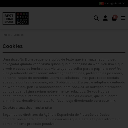
Português PT
0
Início
Cookies
Cookies
Uma
Biscoito
É um pequeno arquivo de texto que é armazenado no seu
navegador quando você visita quase qualquer página da web. Seu uso é que
a web é capaz de lembrar sua visita quando voltar para a página. A
cookies
Eles geralmente armazenam informações técnicas, preferências pessoais,
personalização de conteúdo, usam estatísticas, links para redes sociais,
acesso a contas de usuário, etc. O objetivo do
Biscoito
é adaptar o conteúdo
da Web ao seu perfil e necessidades, sem
cookies
Os serviços oferecidos
por qualquer página seriam notavelmente reduzidos. Se você quiser
consultar mais informações sobre quais são os
cookies
, que loja, como
eliminá-los, desativá-los, etc.,
Por favor, seja direcionado para este link.
Cookies usados neste site
Seguindo as diretrizes da Agência Espanhola de Proteção de Dados,
procedemos a detalhar o uso de
cookies
O que é este site para informá-lo
com a máxima precisão possível.