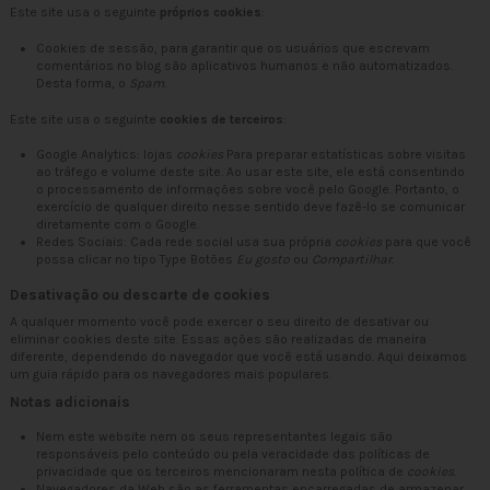
Este site usa o seguinte
próprios cookies
:
Cookies de sessão, para garantir que os usuários que escrevam
comentários no blog são aplicativos humanos e não automatizados.
Desta forma, o
Spam
.
Este site usa o seguinte
cookies de terceiros
:
Google Analytics: lojas
cookies
Para preparar estatísticas sobre visitas
ao tráfego e volume deste site. Ao usar este site, ele está consentindo
o processamento de informações sobre você pelo Google. Portanto, o
exercício de qualquer direito nesse sentido deve fazê-lo se comunicar
diretamente com o Google.
Redes Sociais: Cada rede social usa sua própria
cookies
para que você
possa clicar no tipo Type Botões
Eu gosto
ou
Compartilhar
.
Desativação ou descarte de cookies
A qualquer momento você pode exercer o seu direito de desativar ou
eliminar cookies deste site. Essas ações são realizadas de maneira
diferente, dependendo do navegador que você está usando.
Aqui deixamos
um guia rápido para os navegadores mais populares
.
Notas adicionais
Nem este website nem os seus representantes legais são
responsáveis pelo conteúdo ou pela veracidade das políticas de
privacidade que os terceiros mencionaram nesta política de
cookies
.
Navegadores da Web são as ferramentas encarregadas de armazenar