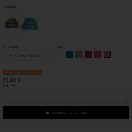
Variants
Tamanho
Cor
Branco
Turquesa
Linho
Bordeaux
Fucsia
Chocolate
Últimos artigos em stock
75,00 €
Com IVA
Adicionar ao carrinho