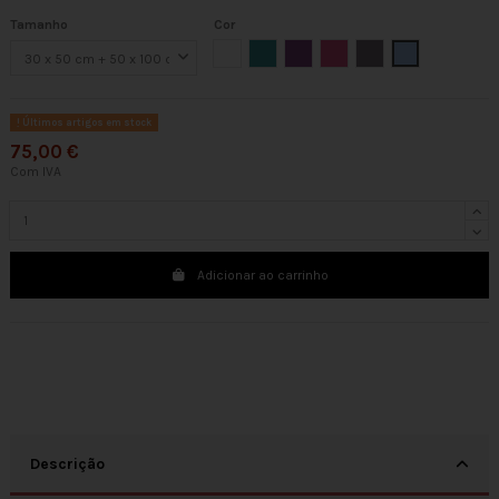
Tamanho
Cor
Branco
Verde
Roxo
Fucsia
Cinzento
Azul
Últimos artigos em stock
75,00 €
Com IVA
Adicionar ao carrinho
Descrição