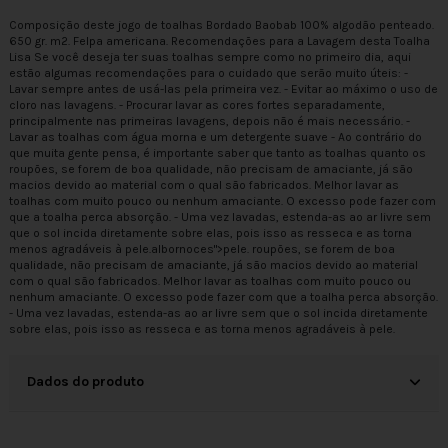
Composição deste jogo de toalhas Bordado Baobab 100% algodão penteado.
650 gr. m2. Felpa americana. Recomendações para a Lavagem desta Toalha
Lisa Se você deseja ter suas toalhas sempre como no primeiro dia, aqui
estão algumas recomendações para o cuidado que serão muito úteis: -
Lavar sempre antes de usá-las pela primeira vez. - Evitar ao máximo o uso de
cloro nas lavagens. - Procurar lavar as cores fortes separadamente,
principalmente nas primeiras lavagens, depois não é mais necessário. -
Lavar as toalhas com água morna e um detergente suave - Ao contrário do
que muita gente pensa, é importante saber que tanto as toalhas quanto os
roupões, se forem de boa qualidade, não precisam de amaciante, já são
macios devido ao material com o qual são fabricados. Melhor lavar as
toalhas com muito pouco ou nenhum amaciante. O excesso pode fazer com
que a toalha perca absorção. - Uma vez lavadas, estenda-as ao ar livre sem
que o sol incida diretamente sobre elas, pois isso as resseca e as torna
menos agradáveis à
pele.albornoces
">pele. roupões, se forem de boa
qualidade, não precisam de amaciante, já são macios devido ao material
com o qual são fabricados. Melhor lavar as toalhas com muito pouco ou
nenhum amaciante. O excesso pode fazer com que a toalha perca absorção.
- Uma vez lavadas, estenda-as ao ar livre sem que o sol incida diretamente
sobre elas, pois isso as resseca e as torna menos agradáveis à pele.
Dados do produto