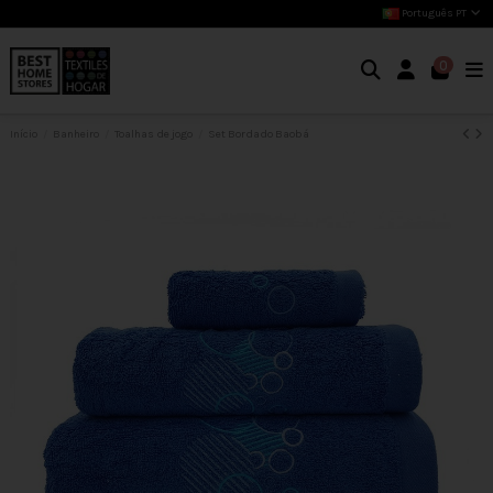
Português PT
0
Início
Banheiro
Toalhas de jogo
Set Bordado Baobá