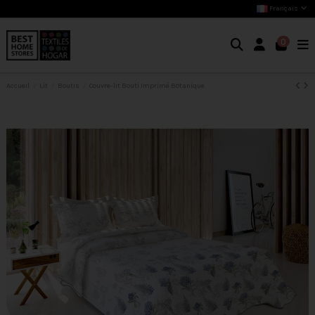
Français
0
Accueil
Lit
Boutis
Couvre-lit Bouti Imprimé Botanique