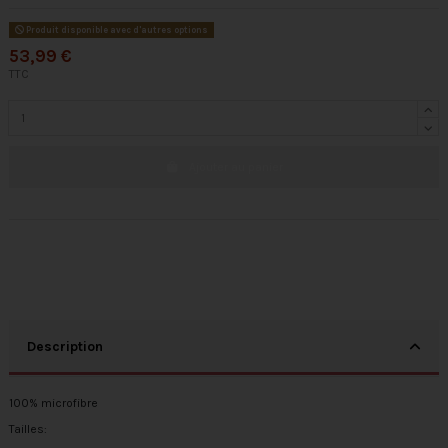
Produit disponible avec d'autres options
53,99 €
TTC
Ajouter au panier
Description
100% microfibre
Tailles: