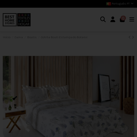
Português PT
0
Início
Cama
Boutis
Colcha Bouti Estampado Botanic