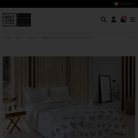
Italiano
0
Home
Letto
Boutis
Trapunta Bouti Stampato Botanico