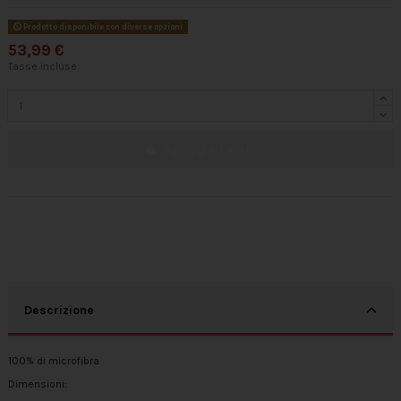
Prodotto disponibile con diverse opzioni
53,99 €
Tasse incluse
Aggiungi al carrello
Descrizione
100% di microfibra
Dimensioni: