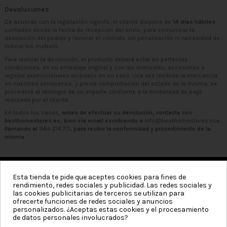
Devoluciones
De acuerdo con la legislación vigente, el cliente dispone de
14 días hábiles
,
contados desde la fecha de recepción del envío, para comunicar la
devolución del pedido y revocar el contrato sin penalización ni necesidad de
indicar los motivos.
Para realizar la devolución, el producto deberá estar en perfectas
condiciones, en su embalaje original y con los manuales, accesorios o
regalos promocionales incluidos en su caso. Una vez recibida la mercancía
en nuestros almacenes, y previa comprobación del estado de la misma, se
procederá al reintegro de su importe conforme a la modalidad de pago
realizada por el cliente.
En todos los casos,
antes de efectuar su devolución, contacte con
besthomestores.es, bien vía email escribiendo a
info@besthomestores.es
o
llamando al
964 214 711
, para recibir la conformidad y procedimiento de la
misma.
Esta tienda te pide que aceptes cookies para fines de
rendimiento, redes sociales y publicidad. Las redes sociales y
Categorías
las cookies publicitarias de terceros se utilizan para
ofrecerte funciones de redes sociales y anuncios
Información
personalizados. ¿Aceptas estas cookies y el procesamiento
de datos personales involucrados?