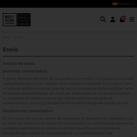
Español
0
Inicio
Envío
Envío
Gastos de envío
Destinos concertados
El gasto derivado del envío de los pedidos con destino en España peninsular,
será gratuito para todos aquellos que superen la cantidad de 45 euros. Para
el resto de destinos, o en el caso de que no se alcance dicha cantidad, será
informado detalladamente del coste del envío antes de confirmar el pedido.
La compañía de logística con la que mantenemos un acuerdo de
colaboración y que muy probablemente te hará entrega del pedido, es DHL.
Destinos no concertados
En los casos en que los costes de transporte no pudiesen ser detallados por
no estar los servicios de transporte concertados, la confirmación del pedido
quedará supeditada a la validación de presupuesto personalizado de
transporte que nosotros le facilitaríamos con posterioridad. Esta