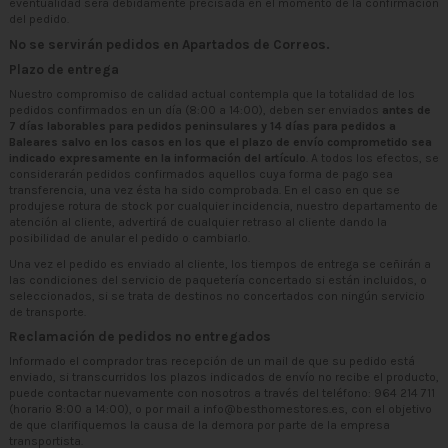
eventualidad será debidamente precisada en el momento de la confirmación
del pedido.
No se servirán pedidos en Apartados de Correos.
Plazo de entrega
Nuestro compromiso de calidad actual contempla que la totalidad de los
pedidos confirmados en un día (8:00 a 14:00), deben ser enviados
antes de
7 días laborables para pedidos peninsulares y 14 días para pedidos a
Baleares salvo en los casos en los que el plazo de envío comprometido sea
indicado expresamente en la información del artículo
. A todos los efectos, se
considerarán pedidos confirmados aquellos cuya forma de pago sea
transferencia, una vez ésta ha sido comprobada. En el caso en que se
produjese rotura de stock por cualquier incidencia, nuestro departamento de
atención al cliente, advertirá de cualquier retraso al cliente dando la
posibilidad de anular el pedido o cambiarlo.
Una vez el pedido es enviado al cliente, los tiempos de entrega se ceñirán a
las condiciones del servicio de paquetería concertado si están incluidos, o
seleccionados, si se trata de destinos no concertados con ningún servicio
de transporte.
Reclamación de pedidos no entregados
Informado el comprador tras recepción de un mail de que su pedido está
enviado, si transcurridos los plazos indicados de envío no recibe el producto,
puede contactar nuevamente con nosotros a través del teléfono: 964 214 711
(horario 8:00 a 14:00), o por mail a
info@besthomestores.es
, con el objetivo
de que clarifiquemos la causa de la demora por parte de la empresa
transportista.