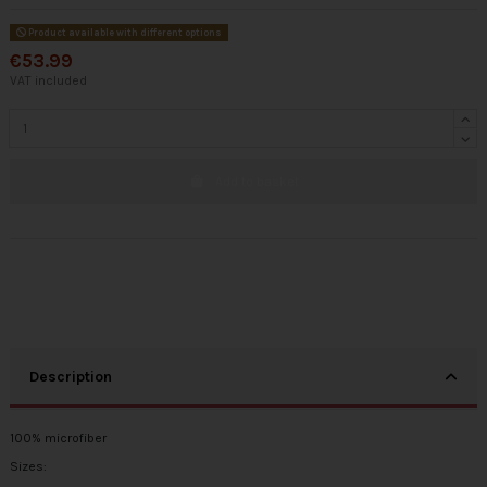
Product available with different options
€53.99
VAT included
Add to basket
Description
100% microfiber
Sizes: