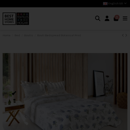
English GB
0
Home
Bed
Boutis
Bouti Bedspread Botanical Print